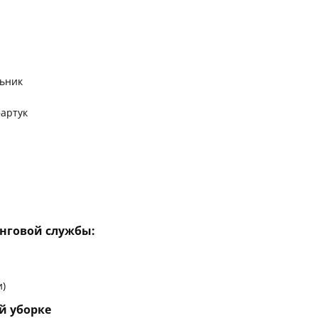
льник
фартук
инговой службы:
и)
й уборке