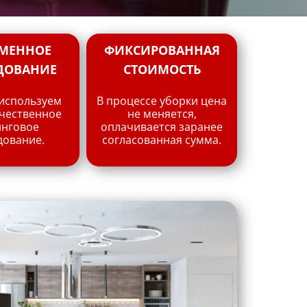
МЕННОЕ
ФИКСИРОВАННАЯ
ДОВАНИЕ
СТОИМОСТЬ
 используем
В процессе уборки цена
ачественное
не меняется,
инговое
оплачивается заранее
дование.
согласованная сумма.