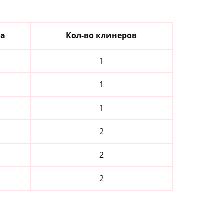
ка
Кол-во клинеров
1
1
1
2
2
2