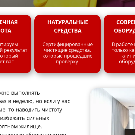
ЕЧНАЯ
НАТУРАЛЬНЫЕ
СОВРЕ
ТОТА
СРЕДСТВА
ОБОРУ
нтируем
Сертифицированные
В работе
 результат
чистящие средства,
только к
который
которые прошедшие
клин
ет вас
проверку.
обору
жно выполнять
з в неделю, но если у вас
, то наводить чистоту
 избежать сильных
опрятном жилище.
ивающую уборку квартир