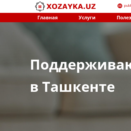
​pub
Главная
Услуги
Поле
Поддерживаю
в Ташкенте