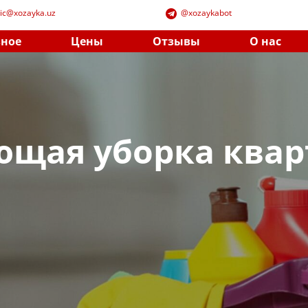
lic@xozayka.uz
​@xozayk​abot
зное
Цены
Отзывы
О нас
щая уборка ква