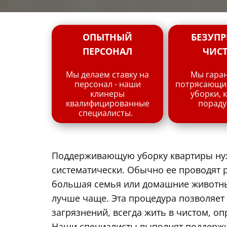
ОПЫТНЫЙ
БЕЗУПР
ПЕРСОНАЛ
ЧИС
Мы делаем ставку на
Мы гара
персонал - наши
потрясающий
клинеры
уборки, 
квалифицированные
пораду
специалисты.
Поддерживающую уборку квартиры ну
систематически. Обычно ее проводят ра
большая семья или домашние животные
лучше чаще. Эта процедура позволяет
загрязнений, всегда жить в чистом, 
Наши специалисты выполнят поддерж