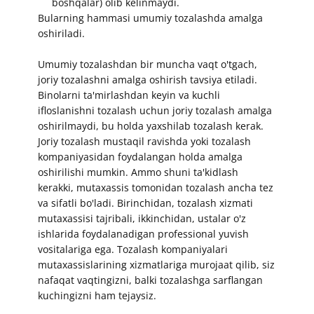
boshqalar) olib kelinmaydi.
​​Bularning hammasi umumiy tozalashda amalga
oshiriladi.
Umumiy tozalashdan bir muncha vaqt o'tgach,
joriy tozalashni amalga oshirish tavsiya etiladi.
Binolarni ta'mirlashdan keyin va kuchli
ifloslanishni tozalash uchun joriy tozalash amalga
oshirilmaydi, bu holda yaxshilab tozalash kerak.
Joriy tozalash mustaqil ravishda yoki tozalash
kompaniyasidan foydalangan holda amalga
oshirilishi mumkin. Ammo shuni ta'kidlash
kerakki, mutaxassis tomonidan tozalash ancha tez
va sifatli bo'ladi. Birinchidan, tozalash xizmati
mutaxassisi tajribali, ikkinchidan, ustalar o'z
ishlarida foydalanadigan professional yuvish
vositalariga ega. Tozalash kompaniyalari
mutaxassislarining xizmatlariga murojaat qilib, siz
nafaqat vaqtingizni, balki tozalashga sarflangan
kuchingizni ham tejaysiz.