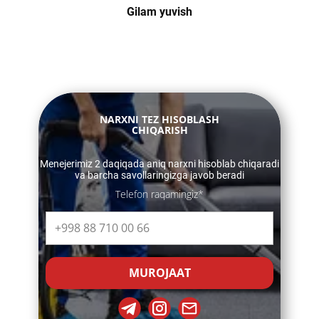
Gilam yuvish
​​NARXNI TEZ HISOBLASH
CHIQARISH
​​Menejerimiz 2 daqiqada aniq narxni hisoblab chiqaradi
va barcha savollaringizga javob beradi
Telefon raqamingiz*
MUROJAAT