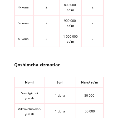
800 000 ​
​​4​- xonali
​2
2
so'm​
​900 000 ​
​​5​- xonali
2​
2​
so'm​
1 000 000
​​6​- xonali
2
2
so'm​
Qoshimcha xizmatlar
Nomi
Soni
Narx/ so'm​
​​Sovutgichni
1 dona
80 000 ​
yuvish
Mikrovolnovkani
​1 dona
50 000
yuvish