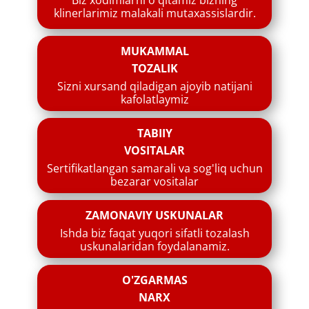
​​Biz xodimlarni o'qitamiz bizning
klinerlarimiz malakali mutaxassislardir.
​MUKAMMAL
TOZALIK
​​Sizni xursand qiladigan ajoyib natijani
kafolatlaymiz
​​TABIIY
VOSITALAR
​Sertifikatlangan samarali va sog'liq uchun
bezarar vositalar
​​ZAMONAVIY USKUNALAR
​​Ishda biz faqat yuqori sifatli tozalash
uskunalaridan foydalanamiz.
​O'ZGARMAS
NARX