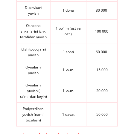
Duxovkani
​1 dona
80 000
yuvish
Oshxona
​1 bo'lim (ust va
shkaflarini ichki
100 000
osti)
tarafidan yuvish
Idish tovoqlarni
​1 soati
60 000
yuvish
Oynalarni
​1 kv.m.
​15 000
yuvish
Oynalarni
yuvish (
​1 kv.m.
20 000
ta'mirdan keyin)
Podyezdlarni
yuvish (namli
​1 qavat
50 000​
tozalash)