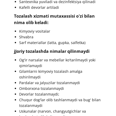
​​Santexnika yuviladi va dezinfektsiya qilinadi
Kafelli devorlar artiladi
​​Tozalash xizmati mutaxassisi o'zi bilan
nima olib keladi:
​​Kimyoviy vositalar
Shvabra
Sarf materiallar (latta, gupka, salfetka)
​​jJoriy tozalashda nimalar qilinmaydi
​​Og'ir narsalar va mebellar ko'tarilmaydi yoki
qimirlamaydi
Gilamlarni kimyoviy tozalash amalga
oshirilmaydi
Pardalar va Jalyuzilar tozalanmaydi
Omborxona tozalanmaydi
Devorlar tozalanmaydi;
Chuqur dog'lar olib tashlanmaydi va bug' bilan
tozalanmaydi
Uskunalar (narvon, changyutgichlar va