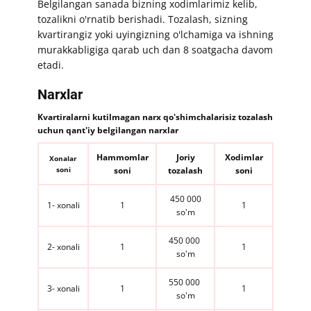
​​Belgilangan sanada bizning xodimlarimiz kelib,
tozalikni o'rnatib berishadi. Tozalash, sizning
kvartirangiz yoki uyingizning o'lchamiga va ishning
murakkabligiga qarab uch dan 8 soatgacha davom
etadi.
Narxlar
​​Kvartiralarni kutilmagan narx qo'shimchalarisiz tozalash
uchun qant'iy belgilangan narxlar
Hammomlar
Joriy
Xodimlar
Xonalar
soni
soni
tozalash
soni
450 000
1- xonali
1
1
so'm​
450 000 ​
​2- xonali
1
1
so'm​
550 000 ​
​​3​- xonali
​1
​1
so'm​