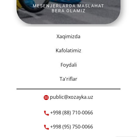
MESENJERLARDA MASLAHAT
BERA OLAMIZ
Xaqimizda
K
afolatimiz
Foydali
Ta'riflar
​public@xozayka.uz
+998 (88) 710-0066
+998 (95) 750-0066