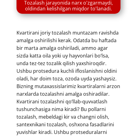
​​Tozalash jarayonida narx o'zgarmaydi,
oldindan kelishilgan miqdor to'lanadi.
​​Kvartirani joriy tozalash muntazam ravishda
amalga oshirilishi kerak. Odatda bu haftada
bir marta amalga oshiriladi, ammo agar
sizda katta oila yoki uy hayvonlari bo‘lsa,
unda tez-tez tozalik qilish yaxshiroqdir.
Ushbu protsedura kuchli ifloslanishni oldini
oladi, har doim toza, ozoda uyda yashaysiz.
Bizning mutaxassislarimiz kvartiralarni arzon
narxlarda tozalashni amalga oshiradilar.
Kvartirani tozalashni qo‘llab-quvvatlash
tushunchasiga nima kiradi? Bu pollarni
tozalash, mebeldagi kir va changni olish,
santexnikani tozalash, oshxona fasadlarini
yuvishlar kiradi. Ushbu protseduralarni