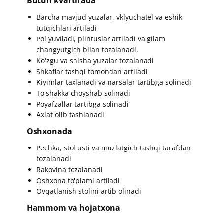
​​Butun kvartirada
​​​Barcha mavjud yuzalar, vklyuchatel va eshik
tutqichlari artiladi
Pol yuviladi, plintuslar artiladi va gilam
changyutgich bilan tozalanadi.
Ko'zgu va shisha yuzalar tozalanadi
Shkaflar tashqi tomondan artiladi
Kiyimlar taxlanadi va narsalar tartibga solinadi
To'shakka choyshab solinadi
Poyafzallar tartibga solinadi
Axlat olib tashlanadi
Oshxonada
​Pechka, stol usti va muzlatgich tashqi tarafdan
tozalanadi
Rakovina tozalanadi
Oshxona to'plami artiladi
Ovqatlanish stolini artib olinadi
Hammom va hojatxona