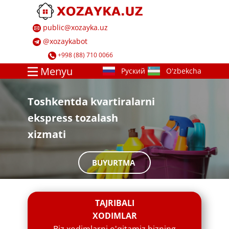
​ ​public@xozayka.uz
​ ​@xozayk​abot
​ ​+998 (88) 710 0066
Menyu
​Toshkentda kvartiralarni
ekspress tozalash
xizmati
BUYURTMA
​​TAJRIBALI
XODIMLAR