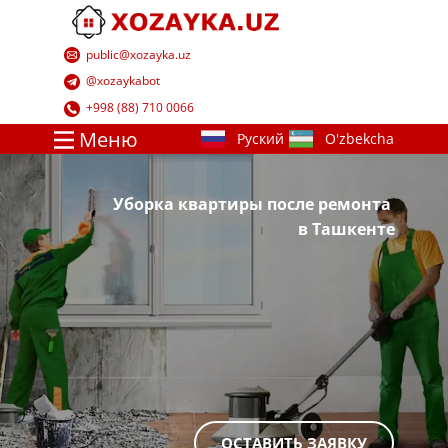
​public@xozayka.uz
​@xozayk​abot
​+998 (88) 710 0066
Меню
Уборка квартиры после ремонта
в Ташкенте
ОСТАВИТЬ ЗАЯВКУ