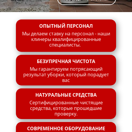
ОПЫТНЫЙ ПЕРСОНАЛ
Мы делаем ставку на персонал - наши
клинеры квалифицированные
специалисты.
БЕЗУПРЕЧНАЯ ЧИСТОТА
Мы гарантируем потрясающий
результат уборки, который порадует
вас
НАТУРАЛЬНЫЕ СРЕДСТВА
Сертифицированные чистящие
средства, которые прошедшие
проверку.
СОВРЕМЕННОЕ ОБОРУДОВАНИЕ