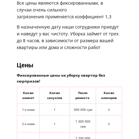
Все цены являются фиксированными, в
случаи очень сильного
загрязнения применяется коэффициент 1,3
В назначенную дату наши сотрудники приедут
и наведут у вас чистоту. Уборка займет от трех
до 8 часов, в зависимости от размера вашей
квартиры или дома и сложности работ
Цены
Фиксированные цены на уборку квартир без
сюрпризов!
Кол-во
Кол-во
После
Кол-во
комнат
санузлов
ремонта
клинеров
1-х комн
1
900 000 сум
2
1 300 000
2-х комн
1
2
сум
1 700 000