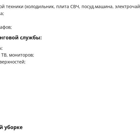
 техники (холодильник, плита СВЧ, посуд.машина, электрочайн
а;
афов;
инговой службы:
ы;
 ТВ, мониторов;
верхностей;
й уборке