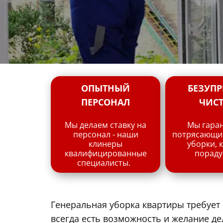
ОПЫТНЫЙ
БЕЗУПР
ПЕРСОНАЛ
ЧИС
Мы делаем ставку на
Мы гара
персонал - наши
потрясающий
клинеры
уборки, 
квалифицированные
пораду
специалисты.
Генеральная уборка квартиры требует 
всегда есть возможность и желание де