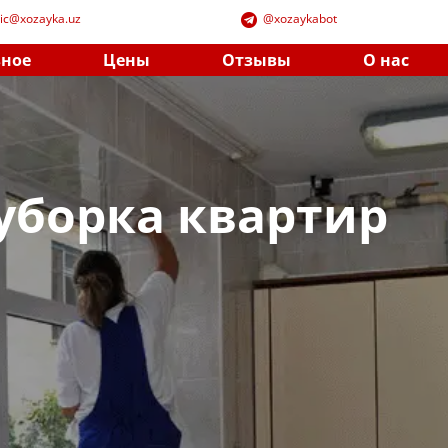
lic@xozayka.uz
​@xozayk​abot
зное
Цены
Отзывы
О нас
уборка квартир