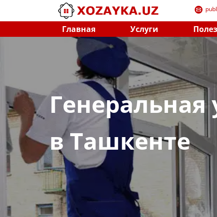
​pub
Главная
Услуги
Поле
Генеральная 
в Ташкенте