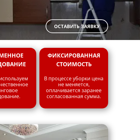
ОСТАВИТЬ ЗАЯВКУ
МЕННОЕ
ФИКСИРОВАННАЯ
ДОВАНИЕ
СТОИМОСТЬ
 используем
В процессе уборки цена
ачественное
не меняется,
инговое
оплачивается заранее
дование.
согласованная сумма.