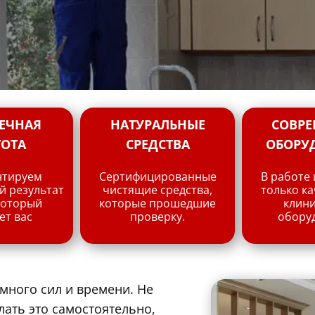
ЕЧНАЯ
НАТУРАЛЬНЫЕ
СОВРЕ
ТОТА
СРЕДСТВА
ОБОРУ
нтируем
Сертифицированные
В работе
 результат
чистящие средства,
только к
который
которые прошедшие
клин
ет вас
проверку.
обору
много сил и времени. Не
лать это самостоятельно,